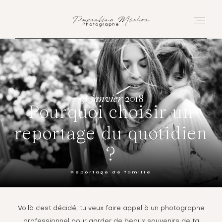
Accueil
Accompagnements
31 janvier 2018
Pourquoi choisir un
Blog
reportage du quotidien
Podcast
?
Un peu de moi
Reportage de famille
M’écrire
Voilà c’est décidé, tu veux faire appel à un photographe
professionnel pour garder de beaux souvenirs de ta