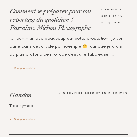
14 mars
Comment se préparer pour son
2019 at 18
reportage du quotidien ? –
h 09 min
Pascaline Michon Photographe
[…] communique beaucoup sur cette prestation (je t’en
parle dans cet article par exemple
) car que je crois
au plus profond de moi que c’est une fabuleuse […]
Répondre
5 février 2018 at 18 h 05 min
Gandon
Très sympa
Répondre