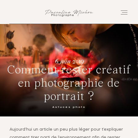
Accueil
Accompagnements
6 juin 2019
Comment rester créatif
Blog
en photographie de
Podcast
portrait ?
Un peu de moi
Astuces photo
M’écrire
Aujourd’hui un article un peu plus léger pour t’expliquer
comment tirer parti de l’environnement afin de rester