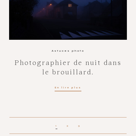
Astuces photo
Photographier de nuit dans
le brouillard.
En lire plus
1
2
3